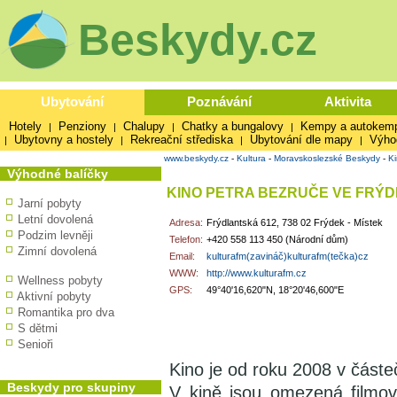
Beskydy.cz
Ubytování
Poznávání
Aktivita
Hotely
Penziony
Chalupy
Chatky a bungalovy
Kempy a autokem
|
|
|
|
Ubytovny a hostely
Rekreační střediska
Ubytování dle mapy
Výho
|
|
|
|
www.beskydy.cz
-
Kultura
-
Moravskoslezské Beskydy
-
K
Výhodné balíčky
KINO PETRA BEZRUČE VE FRÝD
Jarní pobyty
Letní dovolená
Adresa:
Frýdlantská 612, 738 02 Frýdek - Místek
Podzim levněji
Telefon:
+420 558 113 450 (Národní dům)
Zimní dovolená
Email:
kulturafm(zavináč)kulturafm(tečka)cz
WWW:
http://www.kulturafm.cz
Wellness pobyty
GPS:
49°40'16,620"N, 18°20'46,600"E
Aktivní pobyty
Romantika pro dva
S dětmi
Senioři
Kino je od roku 2008 v část
Beskydy pro skupiny
V kině jsou omezená filmová