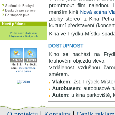
promítnout film najednou 
S dětmi do Beskyd
Beskydy pro seniory
menším kině
Nová scéna Vla
Po stopách piva
„dolby stereo“ z Kina Petra
Nově přidáno
kulturní představení (koncert
Kina ve Frýdku-Místku spad
Přidat nové ubytování
Ubytování v Beskydech
DOSTUPNOST
Kino se nachází na Frýdla
kruhovém objezdu vlevo.
Vzdálenost vzdušnou čar
zdroj:
meteopress.cz
Více o počasí
směrem.
Vlakem:
žst. Frýdek-Místek
Autobusem:
autobusové ná
Autem:
u kina parkoviště, 
O projektu
|
Kontakty
|
Ceník reklam