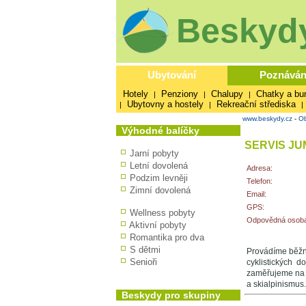
Beskydy
Ubytování
Poznáván
Hotely
Penziony
Chalupy
Chatky a bu
|
|
|
Ubytovny a hostely
Rekreační střediska
|
|
|
www.beskydy.cz
-
Ob
Výhodné balíčky
SERVIS JU
Jarní pobyty
Letní dovolená
Adresa:
Podzim levněji
Telefon:
Zimní dovolená
Email:
GPS:
Wellness pobyty
Odpovědná osoba
Aktivní pobyty
Romantika pro dva
S dětmi
Provádíme běžný
Senioři
cyklistických 
zaměřujeme na p
a skialpinismus.
Beskydy pro skupiny