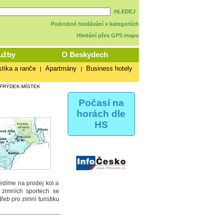
HLEDEJ
Podrobné hledávání v kategoriích
Hledání přes GPS mapu
užby
O Beskydech
stika a ranče
Apartmány
Business hotely
|
|
 FRÝDEK-MÍSTEK
Počasí na
horách dle
HS
ředíme na prodej kol a
V zimních sportech se
eb pro zimní turistiku