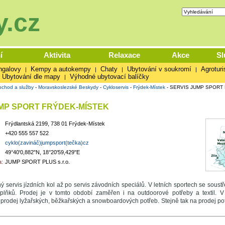
.cz
í
Aktivita
Relaxace
Akce
Sl
ngalovy
Kempy a autokempy
Chaty
Ubytování v soukromí
Agroturi
|
|
|
|
Ubytování dle mapy
Výhodné ubytovací balíčky
|
chod a služby
-
Moravskoslezské Beskydy
-
Cykloservis
-
Frýdek-Místek
-
SERVIS JUMP SPORT
MP SPORT FRÝDEK-MÍSTEK
Frýdlantská 2199, 738 01 Frýdek-Místek
+420 555 557 522
cyklo(zavináč)jumpsport(tečka)cz
49°40'0,882"N, 18°20'59,429"E
:
JUMP SPORT PLUS s.r.o.
 servis jízdních kol až po servis závodních speciálů. V letních sportech se soust
doplňků. Prodej je v tomto období zaměřen i na outdoorové potřeby a textil. 
rodej lyžařských, běžkařských a snowboardových potřeb. Stejně tak na prodej potř