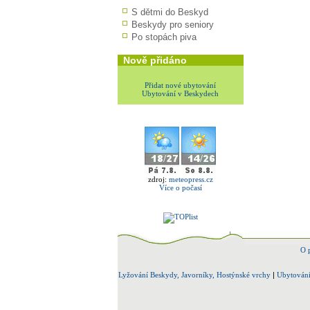
S dětmi do Beskyd
Beskydy pro seniory
Po stopách piva
Nově přidáno
Přidat nové ubytování
Ubytování v Beskydech
zdroj:
meteopress.cz
Více o počasí
O 
Lyžování Beskydy, Javorníky, Hostýnské vrchy
|
Ubytování