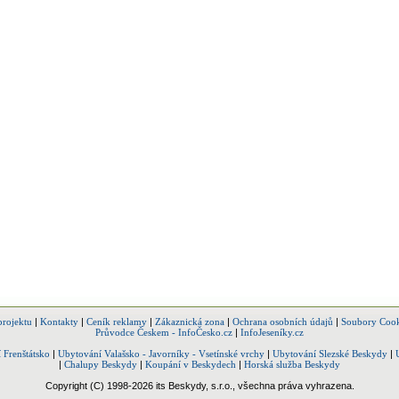
projektu
|
Kontakty
|
Ceník reklamy
|
Zákaznická zona
|
Ochrana osobních údajů
|
Soubory Cook
Průvodce Českem - InfoČesko.cz
|
InfoJeseníky.cz
 Frenštátsko
|
Ubytování Valašsko - Javorníky - Vsetínské vrchy
|
Ubytování Slezské Beskydy
|
|
Chalupy Beskydy
|
Koupání v Beskydech
|
Horská služba Beskydy
Copyright (C) 1998-2026 its Beskydy, s.r.o., všechna práva vyhrazena.