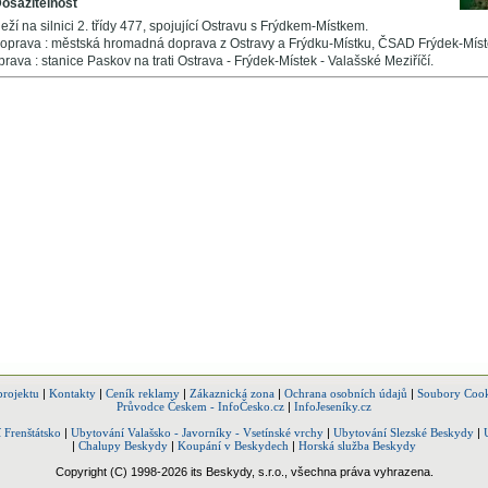
osažitelnost
leží na silnici 2. třídy 477, spojující Ostravu s Frýdkem-Místkem.
oprava : městská hromadná doprava z Ostravy a Frýdku-Místku, ČSAD Frýdek-Míst
rava : stanice Paskov na trati Ostrava - Frýdek-Místek - Valašské Meziříčí.
projektu
|
Kontakty
|
Ceník reklamy
|
Zákaznická zona
|
Ochrana osobních údajů
|
Soubory Cook
Průvodce Českem - InfoČesko.cz
|
InfoJeseníky.cz
 Frenštátsko
|
Ubytování Valašsko - Javorníky - Vsetínské vrchy
|
Ubytování Slezské Beskydy
|
|
Chalupy Beskydy
|
Koupání v Beskydech
|
Horská služba Beskydy
Copyright (C) 1998-2026 its Beskydy, s.r.o., všechna práva vyhrazena.