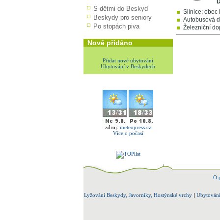
D
S dětmi do Beskyd
Silnice: obec 
Beskydy pro seniory
Autobusová d
Po stopách piva
Železniční dop
Nově přidáno
Přidat nové ubytování
Ubytování v Beskydech
zdroj:
meteopress.cz
Více o počasí
O 
Lyžování Beskydy, Javorníky, Hostýnské vrchy
|
Ubytování