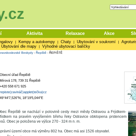
.cz
í
Aktivita
Relaxace
Akce
Sl
ngalovy
Kempy a autokempy
Chaty
Ubytování v soukromí
Agroturi
|
|
|
|
Ubytování dle mapy
Výhodné ubytovací balíčky
|
ravskoslezské Beskydy
-
Řepiště
-
ŘEPIŠTĚ
Obecní úřad Řepiště
Mírová 178, 739 31 Řepiště
+420 558 671 925
repiste(zavináč)applet(tečka)cz
49°44'7,526"N, 18°19'5,044"E
bec Řepiště se nachází v polovině cesty mezi městy Ostravou a Frýdkem-
ístkem na pravém vyvýšeném břehu řeky Ostravice obklopena prstencem
esů. Obec je položena ve výšce 270 - 324 m n. m.
právní území obce má výměru 802 ha. Obec má asi 1526 obyvatel.