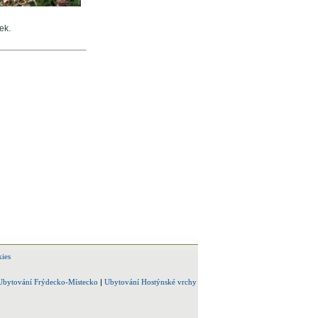
ek.
ies
Ubytování Frýdecko-Místecko
|
Ubytování Hostýnské vrchy