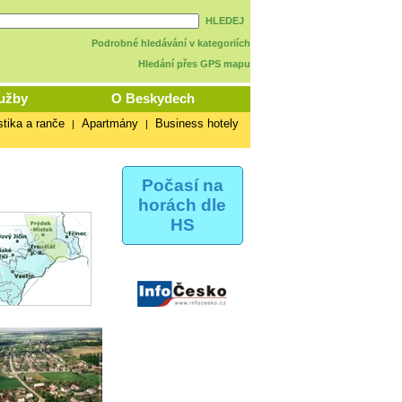
HLEDEJ
Podrobné hledávání v kategoriích
Hledání přes GPS mapu
užby
O Beskydech
stika a ranče
Apartmány
Business hotely
|
|
Počasí na
horách dle
HS