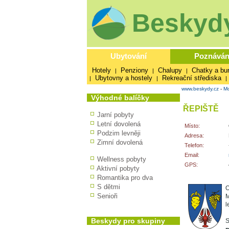
Beskydy
Ubytování
Poznáván
Hotely
Penziony
Chalupy
Chatky a bu
|
|
|
Ubytovny a hostely
Rekreační střediska
|
|
|
www.beskydy.cz
-
Mo
Výhodné balíčky
ŘEPIŠTĚ
Jarní pobyty
Letní dovolená
Místo:
Podzim levněji
Adresa:
Zimní dovolená
Telefon:
Email:
Wellness pobyty
GPS:
Aktivní pobyty
Romantika pro dva
S dětmi
O
Senioři
M
l
Beskydy pro skupiny
S