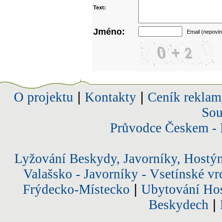
Text:
Jméno:
Email (nepovin
O projektu
|
Kontakty
|
Ceník reklam
Sou
Průvodce Českem - 
Lyžování Beskydy, Javorníky, Hostý
Valašsko - Javorníky - Vsetínské vr
Frýdecko-Místecko
|
Ubytování Hos
Beskydech
|