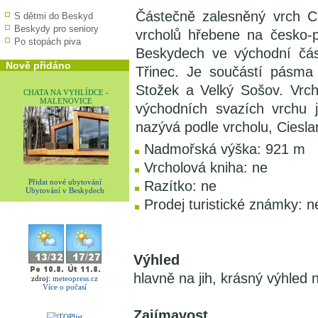
Částečně zalesněný vrch Ci
S dětmi do Beskyd
Beskydy pro seniory
vrcholů hřebene na česko-p
Po stopách piva
Beskydech ve východní čá
Nově přidáno
Třinec. Je součástí pásma
Stožek a Velký Sošov. Vrch
CHATA NA VYHLÍDCE -
MALENOVICE
východních svazích vrchu 
nazývá podle vrcholu, Cieslar
Nadmořská výška: 921 m
Vrcholová kniha: ne
Přidat nové ubytování
Razítko: ne
Ubytování v Beskydech
Prodej turistické známky: n
Výhled
hlavně na jih, krásný výhled
zdroj:
meteopress.cz
Více o počasí
Zajímavost