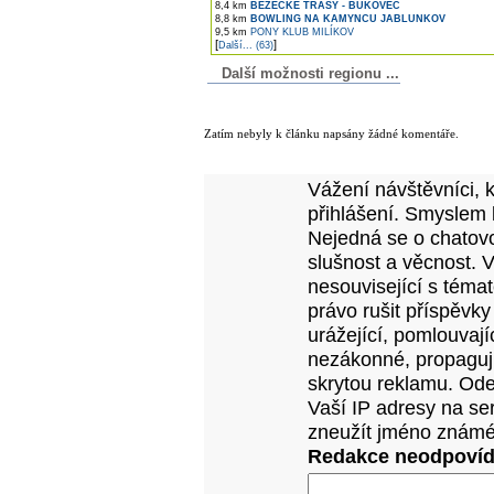
8,4 km
BĚŽECKÉ TRASY - BUKOVEC
8,8 km
BOWLING NA KAMYNCU JABLUNKOV
9,5 km
PONY KLUB MILÍKOV
[
]
Další... (63)
Další možnosti regionu ...
Komentáře k článku
Zatím nebyly k článku napsány žádné komentáře.
Přidejte vlastní komentář k tomuto článk
Vážení návštěvníci, 
přihlášení. Smyslem 
Nejedná se o chatovo
slušnost a věcnost. 
nesouvisející s téma
právo rušit příspěvky
urážející, pomlouvají
nezákonné, propagujíc
skrytou reklamu. Od
Vaší IP adresy na se
zneužít jméno známé
Redakce neodpovídá