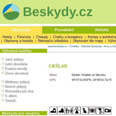
Beskydy.cz
Ubytování
Poznávání
Aktivita
Hotely
Penziony
Chalupy
Chatky a bungalovy
Kempy a autokem
|
|
|
|
Ubytovny a hostely
Rekreační střediska
Ubytování dle mapy
Výho
|
|
|
|
www.beskydy.cz
-
Turistika
-
Slezské Beskydy
-
Hory a vrc
Výhodné balíčky
Jarní pobyty
Letní dovolená
CIEŚLAR
Podzim levněji
Zimní dovolená
Místo:
Nýdek, Hrádek ve Slezsku
GPS:
49°37'22,919"N, 18°49'14,711"E
Wellness pobyty
Aktivní pobyty
Romantika pro dva
S dětmi
Senioři
Beskydy pro skupiny