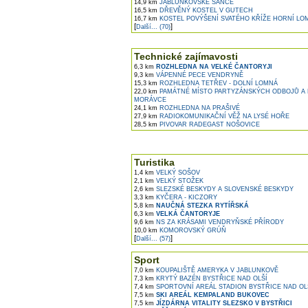
14,9 km
JABLUNKOVSKÉ ŠANCE
16,5 km
DŘEVĚNÝ KOSTEL V GUTECH
16,7 km
KOSTEL POVÝŠENÍ SVATÉHO KŘÍŽE HORNÍ LO
[
]
Další... (70)
Technické zajímavosti
6,3 km
ROZHLEDNA NA VELKÉ ČANTORYJI
9,3 km
VÁPENNÉ PECE VENDRYNĚ
15,3 km
ROZHLEDNA TETŘEV - DOLNÍ LOMNÁ
22,0 km
PAMÁTNÉ MÍSTO PARTYZÁNSKÝCH ODBOJŮ A
MORÁVCE
24,1 km
ROZHLEDNA NA PRAŠIVÉ
27,9 km
RADIOKOMUNIKAČNÍ VĚŽ NA LYSÉ HOŘE
28,5 km
PIVOVAR RADEGAST NOŠOVICE
Turistika
1,4 km
VELKÝ SOŠOV
2,1 km
VELKÝ STOŽEK
2,6 km
SLEZSKÉ BESKYDY A SLOVENSKÉ BESKYDY
3,3 km
KYČERA - KICZORY
5,8 km
NAUČNÁ STEZKA RYTÍŘSKÁ
6,3 km
VELKÁ ČANTORYJE
9,6 km
NS ZA KRÁSAMI VENDRYŇSKÉ PŘÍRODY
10,0 km
KOMOROVSKÝ GRÚŇ
[
]
Další... (57)
Sport
7,0 km
KOUPALIŠTĚ AMERYKA V JABLUNKOVĚ
7,3 km
KRYTÝ BAZÉN BYSTŘICE NAD OLŠÍ
7,4 km
SPORTOVNÍ AREÁL STADION BYSTŘICE NAD OL
7,5 km
SKI AREÁL KEMPALAND BUKOVEC
7,5 km
JÍZDÁRNA VITALITY SLEZSKO V BYSTŘICI