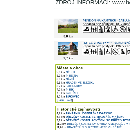
ZDROJ INFORMACÍ: www.bes
V okolí najdete ...
PENZION NA KAMYNCU - JABLU
Kapacita bez přistýlek: 18, v cen
8,8 km
HOTEL VITALITY **** - VENDRYN
Kapacita bez přistýlek: 136, v c
9,7 km
Města a obce
5,8 km
NÝDEK
5,9 km
PÍSEČNÁ
6,0 km
NÁVSÍ
6,1 km
HRÁDEK VE SLEZSKU
6,7 km
JABLUNKOV
7,2 km
PÍSEK
7,3 km
BYSTŘICE
8,0 km
BUKOVEC
[
]
Další... (40)
Historické zajímavosti
4,7 km
PAMÁTNÍK JOSEFU ŠNEJDÁRKOVI
5,8 km
DŘEVĚNÝ KOSTEL SV. MIKULÁŠE V NÝDKU
7,1 km
DŘEVĚNÝ KOSTEL POVÝŠENÍ SV. KŘÍŽE V BYSTŘ
11,3 km
DŘEVĚNÝ KOSTEL SV. CYRILA A METODĚJE V
11,9 km
HRANIČNÍ SLOUP "TROJMEZÍ" V HRČAVĚ