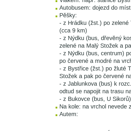
Vlakem: např. stanice Byst
Autobusem: dojezd do míst
Pěšky:
- z Hrádku (žst.) po zelen
(cca 9 km)
- z Nýdku (bus, dřevěný kos
zelené na Malý Stožek a pa
- z Nýdku (bus, centrum) p
po červené a modré na vrch
- z Bystřice (žst.) po žluté
Stožek a pak po červené na
- z Jablunkova (bus) k roz
odtud se napojit na trasu n
- z Bukovce (bus, U Sikorů
Na kole: na vrchol nevede 
Autem: